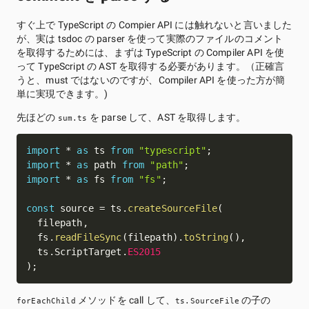
すぐ上で TypeScript の Compier API には触れないと言いました
が、実は tsdoc の parser を使って実際のファイルのコメント
を取得するためには、まずは TypeScript の Compiler API を使
って TypeScript の AST を取得する必要があります。（正確言
うと、must ではないのですが、Compiler API を使った方が簡
単に実現できます。)
先ほどの
を parse して、AST を取得します。
sum.ts
import
*
as
 ts 
from
"typescript"
;
import
*
as
 path 
from
"path"
;
import
*
as
 fs 
from
"fs"
;
const
 source 
=
 ts
.
createSourceFile
(
  filepath
,
  fs
.
readFileSync
(
filepath
)
.
toString
(
)
,
  ts
.
ScriptTarget
.
ES2015
)
;
メソッドを call して、
の子の
forEachChild
ts.SourceFile