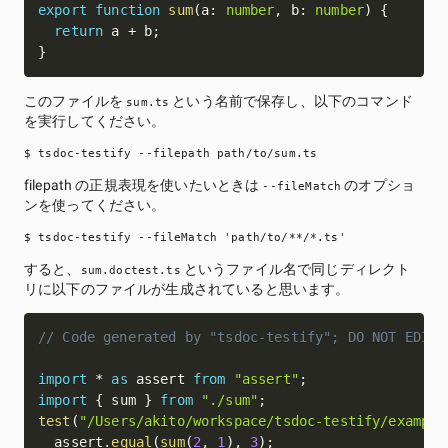
export
function
sum
(
a
:
number
,
 b
:
number
)
{
return
 a 
+
 b
;
}
このファイルを
という名前で保存し、以下のコマンド
sum.ts
を実行してください。
filepath の正規表現を使いたいときは
のオプショ
--fileMatch
ンを使ってください。
すると、
というファイル名で同じディレクト
sum.doctest.ts
リに以下のファイルが生成されていると思います。
// Code generated by "tsdoc-testify"; DO NOT EDIT.
import
*
as
 assert 
from
"assert"
;
import
{
 sum 
}
from
"./sum"
;
test
(
"/Users/akito/workspace/tsdoc-testify/example
  assert
.
equal
(
sum
(
2
,
1
)
,
3
)
;