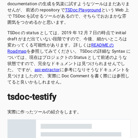
documentation の生成を気楽に試すようなツールはまだありま
せんが、 前述の repository で
TSDoc Playground
という Web 上
で TSDoc を試せるツールがあるので、そちらでおおまかな雰
囲気をつかめるかと思います。
TSDoc の status としては、2019 年 12 月 7 日の時点で initial
draft がまだ出ていない段階ですので、今後、細かいところは
変わってくる可能性があります。 詳しくは
README の
Roadmap
を参照してみてください。 TSDoc の詳細な Syntax に
ついては、現在はプロジェクトの Status として前述のような
状態ですので、完全なドキュメントは見つけられませんでし
た。 ですが、
api-extractor
に参考になりそうなドキュメントを
見つけましたので、 実際に Doc Comment を書く際には参照し
てると良いかもしれません。
tsdoc-testify
実際に作ったツールの紹介をします。