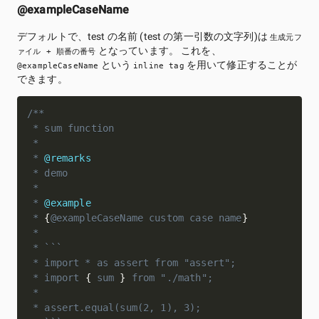
@exampleCaseName
デフォルトで、test の名前 (test の第一引数の文字列)は
生成元フ
となっています。 これを、
ァイル + 順番の番号
という
を用いて修正することが
@exampleCaseName
inline tag
できます。
/**

 * sum function

 *

 * 
@remarks
 * demo

 *

 * 
@example
* 
{
@exampleCaseName custom case name
}
 *

 * ```

 * import * as assert from "assert";

 * import 
{
 sum 
}
 from "./math";

 *

 * assert.equal(sum(2, 1), 3);
