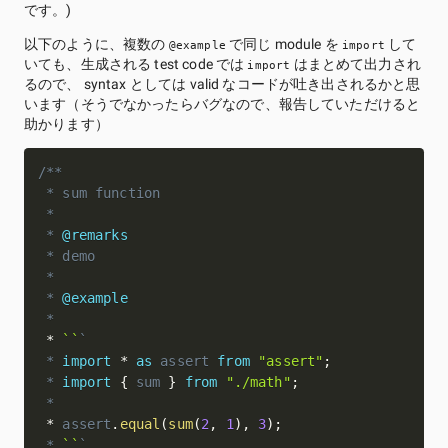
です。)
以下のように、複数の
で同じ module を
して
@example
import
いても、生成される test code では
はまとめて出力され
import
るので、 syntax としては valid なコードが吐き出されるかと思
います（そうでなかったらバグなので、報告していただけると
助かります）
/**

 * sum function

 *

 * 
@remarks
 * demo

 *

 * 
@example
*

*
``
`
 * 
import
*
as
 assert 
from
"assert"
;
 * 
import
{
 sum 
}
from
"./math"
;
 *

*
 assert
.
equal
(
sum
(
2
,
1
)
,
3
)
;
 * 
``
`