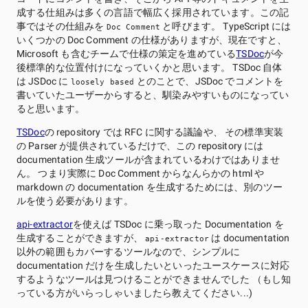
成する仕組みは多くの言語で幅広く採用されています。この記
事ではその仕組みを
と呼びます。 TypeScript には
Doc Comment
いくつかの Doc Comment の仕様がありますが、現在ですと、
Microsoft も含むチームで仕様の策定を進めている
TSDoc
が今
後標準的な位置付けになっていくかと思います。 TSDoc 自体
は JSDoc に
とのことで、JSDoc でコメントを
loosely based
書いていたユーザーからすると、馴染みやすいものになってい
ると思います。
TSDoc
の repository では RFC に関する議論や、 その標準実装
の Parser が提供されているだけで、この repository には
documentation 生成ツールが含まれているわけではありませ
ん。 つまり実際に Doc Comment からなんらかの html や
markdown の documentation を生成するためには、別のツー
ルを使う必要があります。
api-extractor
を使えば TSDoc に乗っ取った Documentation を
生成することができますが、
は documentation
api-extractor
以外の範囲もカバーするツールなので、シンプルに
documentation だけを生成したいといったユースケースに対応
するようなツールは見つけることができませんでした （もし知
っている方がいらっしゃいましたら教えてください...)