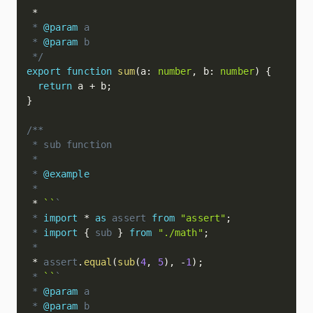
*
 * 
@param
a
 * 
@param
b
 */
export
function
sum
(
a
:
number
,
 b
:
number
)
{
return
 a 
+
 b
;
}
/**

 * sub function

 *

 * 
@example
*

*
``
`
 * 
import
*
as
 assert 
from
"assert"
;
 * 
import
{
 sub 
}
from
"./math"
;
 *

*
 assert
.
equal
(
sub
(
4
,
5
)
,
-
1
)
;
 * 
``
`
 * 
@param
a
 * 
@param
b