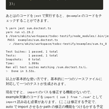
}
)
;
あとはのコードを
で実行すると、
のコードをチ
jest
@example
ェックすることができます。
% yarn jest sum.doctest.ts

yarn run v1.19.2

$ /Users/akito/workspace/tsdoc-testify/node_modules/.bin/jes
 PASS  examples/sum.doctest.ts

  ✓ /Users/akito/workspace/tsdoc-testify/examples/sum.ts_0 (
Test Suites: 1 passed, 1 total

Tests:       1 passed, 1 total

Snapshots:   0 total

Time:        1.999s

Ran all test suites matching /sum.doctest.ts/i.

以上が基本的な使い方です。基本的に一つのソースファイルに
対応して一つのテストが生成されます。
現在ですと、
のパスを修正する機能がないので、
import
example 対象のコードを
として
import { sum } from "./sum"
読み込む必要があります。 (ここは修正する予定で、
import
auto で import させるか path の修正の機能をつけるかする予定