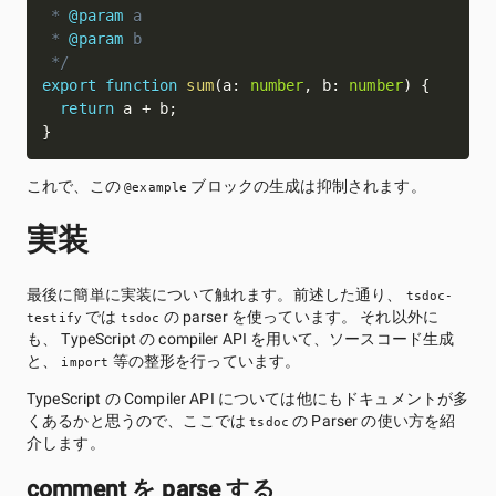
 * 
@param
a
 * 
@param
b
 */
export
function
sum
(
a
:
number
,
 b
:
number
)
{
return
 a 
+
 b
;
}
これで、この
ブロックの生成は抑制されます。
@example
実装
最後に簡単に実装について触れます。前述した通り、
tsdoc-
では
の parser を使っています。 それ以外に
testify
tsdoc
も、 TypeScript の compiler API を用いて、ソースコード生成
と、
等の整形を行っています。
import
TypeScript の Compiler API については他にもドキュメントが多
くあるかと思うので、ここでは
の Parser の使い方を紹
tsdoc
介します。
comment を parse する