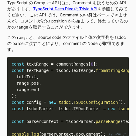
TypeScript の Compiler API には、Comment を扱うための API
があります。
TypeScript Deep Dive の Trivia API
を参照してみて
ください。 この API では、Comment の中身はパースできませ
んが、コメントがどの position から始まって、終わっているの
かの range を取得することができます。
この
と、 source code のファイル全体の文字列を tsdoc
range
の parse に渡すことにより、comment の Node が取得できま
す。
const
 textRange 
=
 commentRanges
[
0
]
;
const
 textRange 
=
 tsdoc
.
TextRange
.
fromStringRange
(
  fullText
,
  range
.
pos
,
  range
.
end
)
;
const
 config 
=
new
tsdoc
.
TSDocConfiguration
(
)
;
const
 tsdocParser
:
 tsdoc
.
TSDocParser
=
new
tsdoc
.
T
const
 parserContext 
=
 tsdocParser
.
parseRange
(
textR
console
.
log
(
parserContext
.
docComment
)
;
// <= ここ