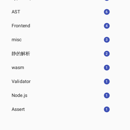
AST
6
Frontend
4
misc
3
静的解析
2
wasm
1
Validator
1
Node.js
1
Assert
1