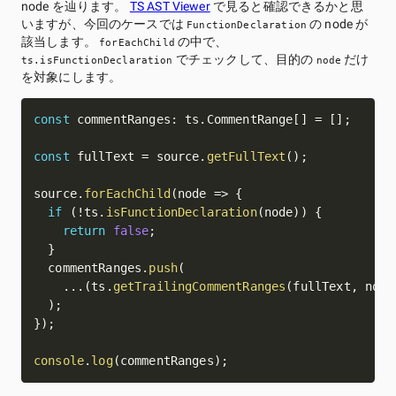
node を辿ります。
TS AST Viewer
で見ると確認できるかと思
いますが、今回のケースでは
の node が
FunctionDeclaration
該当します。
の中で、
forEachChild
でチェックして、目的の
だけ
ts.isFunctionDeclaration
node
を対象にします。
const
 commentRanges
:
 ts
.
CommentRange
[
]
=
[
]
;
const
 fullText 
=
 source
.
getFullText
(
)
;
source
.
forEachChild
(
node
=>
{
if
(
!
ts
.
isFunctionDeclaration
(
node
)
)
{
return
false
;
}
  commentRanges
.
push
(
...
(
ts
.
getTrailingCommentRanges
(
fullText
,
 node
)
;
}
)
;
console
.
log
(
commentRanges
)
;