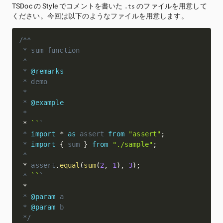
TSDoc の Style でコメントを書いた
のファイルを用意して
.ts
ください。今回は以下のようなファイルを用意します。
/**

 * sum function

 *

 * 
@remarks
 * demo

 *

 * 
@example
*

*
``
`
 * 
import
*
as
 assert 
from
"assert"
;
 * 
import
{
 sum 
}
from
"./sample"
;
 *

*
 assert
.
equal
(
sum
(
2
,
1
)
,
3
)
;
 * 
``
`
*
 * 
@param
a
 * 
@param
b
 */