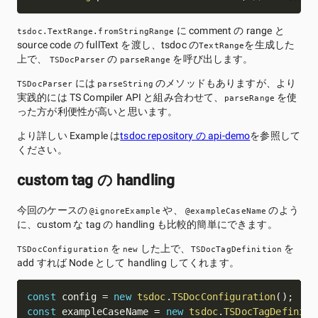
に comment の range と
tsdoc.TextRange.fromStringRange
source code の fullText を渡し、tsdoc の
を生成した
TextRange
上で、
の
を呼び出します。
TSDocParser
parseRange
には
のメソッドもありますが、より
TSDocParser
parseString
実践的には TS Compiler API と組み合わせて、
を使
parseRange
った方が利便性が高いと思います。
より詳しい Example は
tsdoc repository の api-demo
を参照して
ください。
custom tag の handling
今回のケースの
や、
のよう
@ignoreExample
@exampleCaseName
に、custom な tag の handling も比較的簡単にできます。
を
した上で、
を
TSDocConfiguration
new
TSDocTagDefinition
add すれば Node として handling してくれます。
const
 config 
=
new
tsdoc
.
TSDocConfiguration
(
)
;
const
 exampleCaseName 
=
new
tsdoc
.
TSDocTagDefiniti