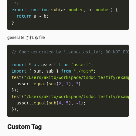
 */
export
function
sub
(
a
:
number
,
 b
:
number
)
{
return
 a 
-
 b
;
}
generate される file
// Code generated by "tsdoc-testify"; DO NOT EDIT.
import
*
as
 assert 
from
"assert"
;
import
{
 sum
,
 sub 
}
from
"./math"
;
test
(
"/Users/akito/workspace/tsdoc-testify/example
  assert
.
equal
(
sum
(
2
,
1
)
,
3
)
;
}
)
;
test
(
"/Users/akito/workspace/tsdoc-testify/example
  assert
.
equal
(
sub
(
4
,
5
)
,
-
1
)
;
}
)
;
Custom Tag