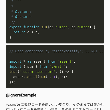
 * ```

 *

 * 
@param
a
 * 
@param
b
 */
export
function
sum
(
a
:
number
,
 b
:
number
)
{
return
 a 
+
 b
;
}
// Code generated by "tsdoc-testify"; DO NOT EDIT.
import
*
as
 assert 
from
"assert"
;
import
{
 sum 
}
from
"./math"
;
test
(
"custom case name"
,
(
)
=>
{
  assert
.
equal
(
sum
(
2
,
1
)
,
3
)
;
}
)
;
@ignoreExample
に擬似コードを使いたい場合や、そのままでは動かせ
@example
ないようなコードを書きたい場合、そのままテストコードとし