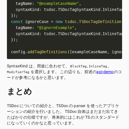
  tagName
:
"@exampleCaseName"
,
  syntaxKind
:
 tsdoc
.
TSDocTagSyntaxKind
.
InlineTag
}
)
;
const
 ignoreCase 
=
new
tsdoc
.
TSDocTagDefinition
(
{
  tagName
:
"@ignoreExample"
,
  syntaxKind
:
 tsdoc
.
TSDocTagSyntaxKind
.
InlineTag
}
)
;
config
.
addTagDefinitions
(
[
exampleCaseName
,
 ignoreC
SyntaxKind は、用途に合わせて、
,
,
BlockTag
InlineTag
を選択します。 この辺りも、前述の
api-demo
のコ
ModifierTag
ードが参考になるかと思います。
まとめ
TSDoc についての紹介と、TSDoc の parser を使ったアプリケ
ーションの紹介を行いました。 TSDoc 自体はまだまだ出てき
たばかりの仕様ですが、将来的にはこれが TS のスタンダード
になっていくのかなと思っています。