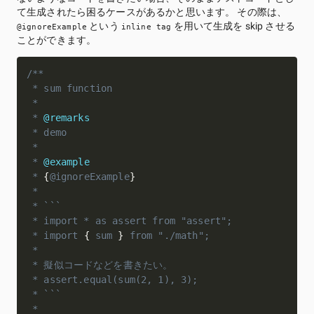
て生成されたら困るケースがあるかと思います。 その際は、
という
を用いて生成を skip させる
@ignoreExample
inline tag
ことができます。
/**

 * sum function

 *

 * 
@remarks
 * demo

 *

 * 
@example
* 
{
@ignoreExample
}
 *

 * ```

 * import * as assert from "assert";

 * import 
{
 sum 
}
 from "./math";

 *

 * 擬似コードなどを書きたい。

 * assert.equal(sum(2, 1), 3);

 * ```

 *
