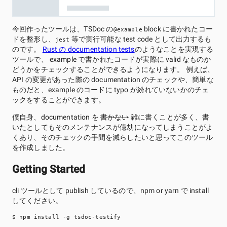
今回作ったツールは、TSDoc の
block に書かれたコー
@example
ドを整形し、
等で実行可能な test code として出力するも
jest
のです。
Rust の documentation tests
のようなことを実現する
ツールで、 example で書かれたコードが実際に valid なものか
どうかをチェックすることができるようになります。 例えば、
API の変更があった際の documentation のチェックや、簡単な
ものだと、example のコードに typo が紛れていないかのチェ
ックをすることができます。
僕自身、documentation を
書かない
雑に書くことが多く、書
いたとしてもそのメンテナンスが億劫になってしまうことがよ
くあり、そのチェックの手間を減らしたいと思ってこのツール
を作成しました。
Getting Started
cli ツールとして publish しているので、npm or yarn で install
してください。